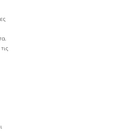
ίες
τα.
 τις
ι
.