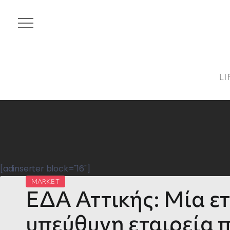
LI
[adinserter block="16"]
MARKET
ΕΔΑ Αττικής: Μία ε
υπεύθυνη εταιρεία 