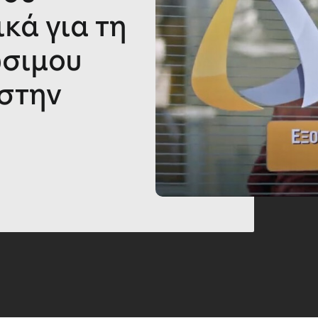
κά για τη
ώσιμου
 στην