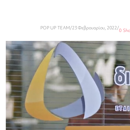
POP UP TEAM
/
23 Φεβρουαρίου, 2022
/
0
Sha