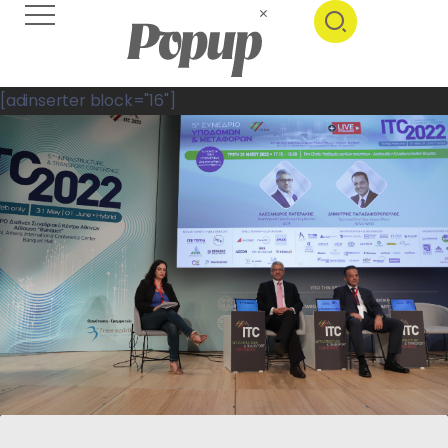
[adinserter block="16"]