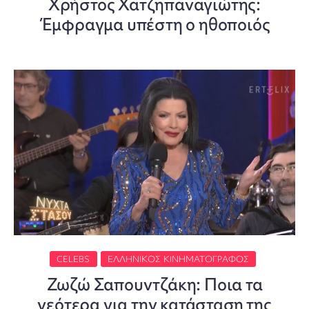
Χρήστος Χατζηπαναγιώτης:
Έμφραγμα υπέστη ο ηθοποιός
CELEBS
ΕΛΛΗΝΙΚΌΣ ΚΙΝΗΜΑΤΟΓΡΆΦΟΣ
Ζωζώ Σαπουντζάκη: Ποια τα
νεότερα για την κατάσταση της