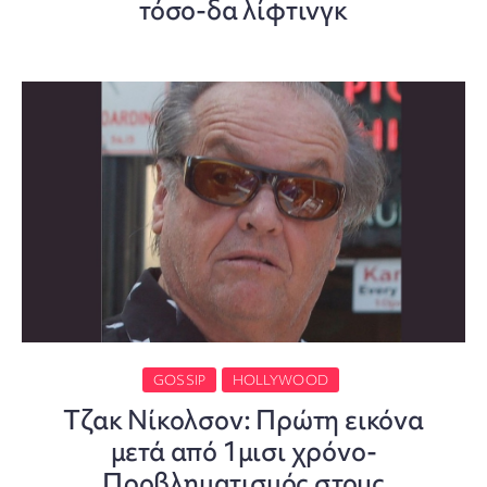
τόσο-δα λίφτινγκ
GOSSIP
HOLLYWOOD
Τζακ Νίκολσον: Πρώτη εικόνα
μετά από 1μισι χρόνο-
Προβληματισμός στους