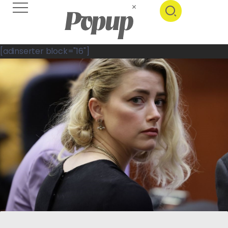
[adinserter block="16"]