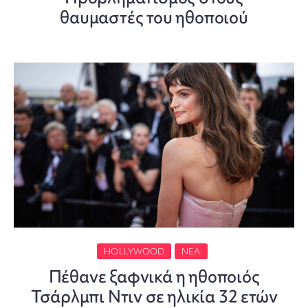
θαυμαστές του ηθοποιού
HOLLYWOOD
ΝΈΑ
Πέθανε ξαφνικά η ηθοποιός
Τσάρλμπι Ντιν σε ηλικία 32 ετών