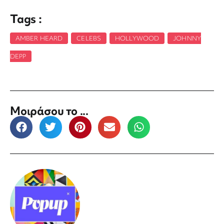
Tags :
AMBER HEARD
,
CELEBS
,
HOLLYWOOD
,
JOHNNY
DEPP
Μοιράσου το ...