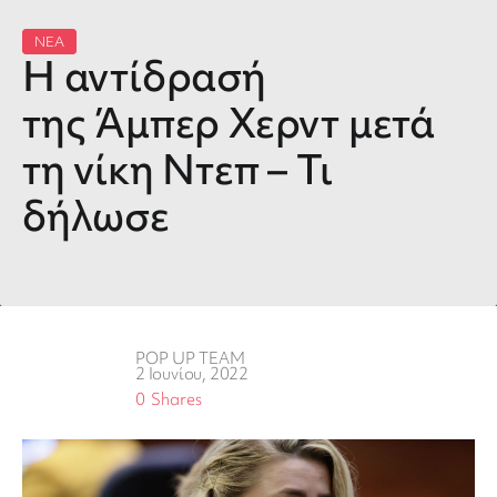
ΝΕΑ
Η αντίδρασή
της Άμπερ Χερντ μετά
τη νίκη Ντεπ – Τι
δήλωσε
POP UP TEAM
2 Ιουνίου, 2022
0
Shares