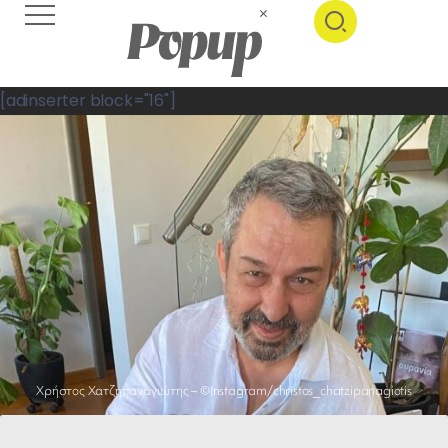
[adinserter block="16"]
Χρήστος Χατζηπαναγιώτης – ©Instagram/christos_chatzipanagiotis