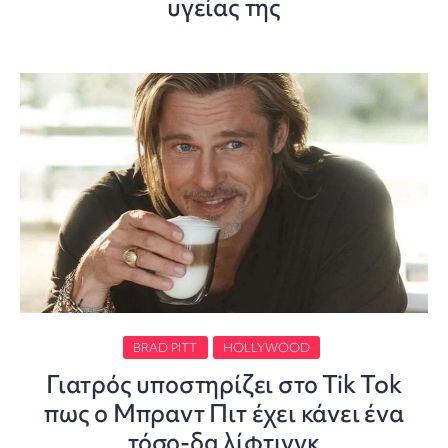
υγείας της
BRAD PITT
HOLLYWOOD
Γιατρός υποστηρίζει στο Tik Tok
πως ο Μπραντ Πιτ έχει κάνει ένα
τόσο-δα λίφτινγκ