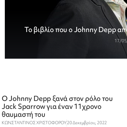
Το βιβλίο που ο Johnny Depp απ
17/05
Ο Johnny Depp ξανά στον ρόλο του
Jack Sparrow για έναν 11χρονο
θαυμαστή του
ΚΩΝΣΤΑΝΤΙΝΟΣ ΧΡΙΣΤΟΦΟΡΟΥ
20 Δεκεμβρίου, 2022