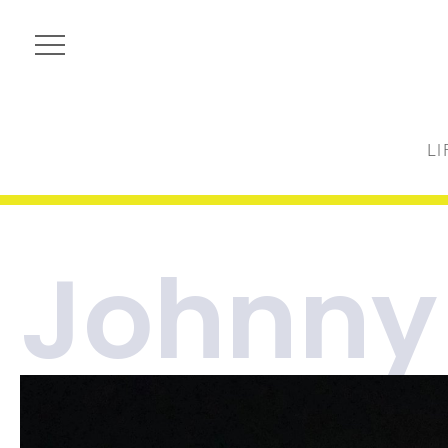
LI
Johnny