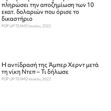
πληρώσει την αποζημίωση των 10
εκατ. δολαριών που όρισε το
δικαστήριο
POP UP TEAM
3 Ιουνίου, 2022
Η αντίδρασή της Άμπερ Χερντ μετά
τη νίκη Ντεπ – Τι δήλωσε
POP UP TEAM
2 Ιουνίου, 2022