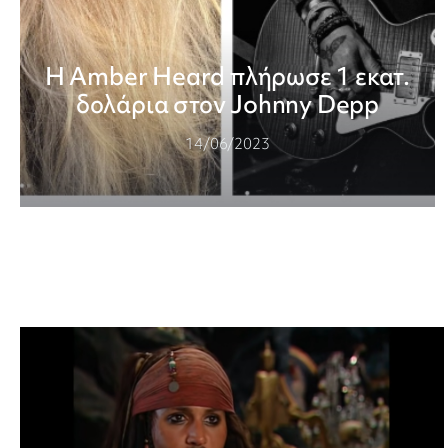
Η Amber Heard πλήρωσε 1 εκατ.
δολάρια στον Johnny Depp
14/06/2023