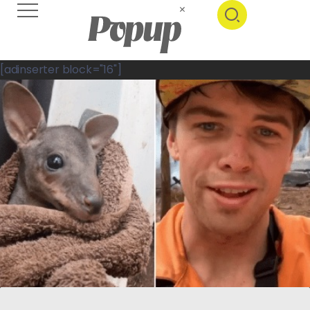
[adinserter block="16"]