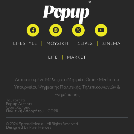
LIFESTYLE
ΜΟΥΣΙΚΗ
ΣΕΙΡΕΣ
ΣΙΝΕΜΑ
LIFE
MARKET
Διαπιστευμένο Μέλος στο Μητρώο Online Media του
Υπουργείου Ψηφιακής Πολιτικής, Τηλεπικοινωνιών &
Ενημέρωσης
Ταυτότητα
Popup Authors
Όροι Χρήσης
Πολιτική Απορρήτου – GDPR
© 2024 Spread Media - All Rights Reserved
Designed by Pixel Heroes