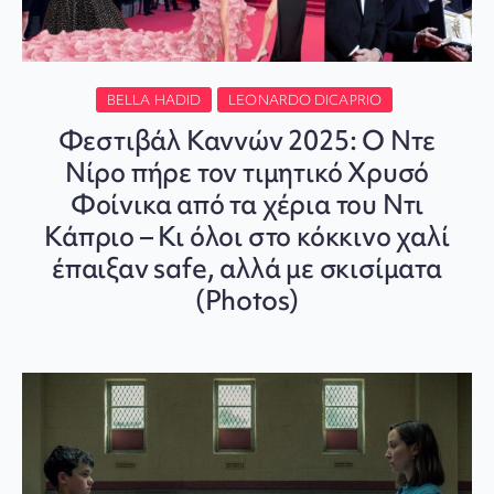
BELLA HADID
LEONARDO DICAPRIO
Φεστιβάλ Καννών 2025: Ο Ντε
Νίρο πήρε τον τιμητικό Χρυσό
Φοίνικα από τα χέρια του Ντι
Κάπριο – Κι όλοι στο κόκκινο χαλί
έπαιξαν safe, αλλά με σκισίματα
(Photos)