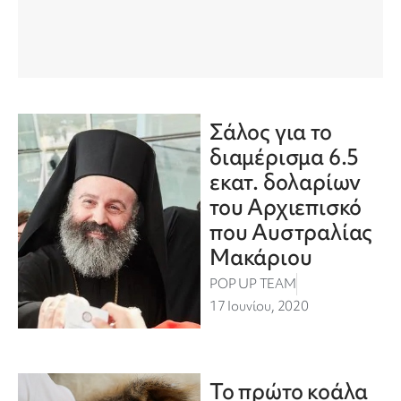
Σάλος για το
διαμέρισμα 6.5
εκατ. δολαρίων
του Αρχιεπισκό
που Αυστραλίας
Μακάριου
POP UP TEAM
17 Ιουνίου, 2020
Το πρώτο κοάλα