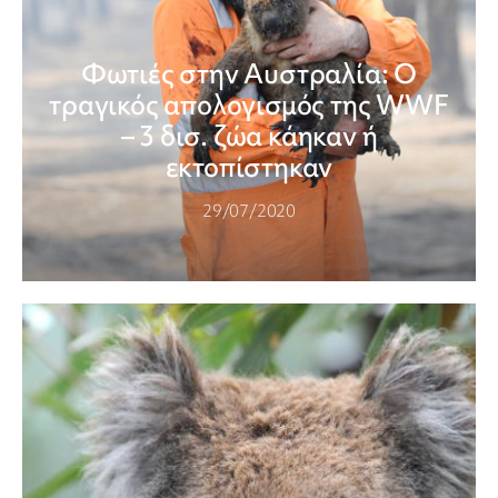
Φωτιές στην Αυστραλία: Ο
τραγικός απολογισμός της WWF
– 3 δισ. ζώα κάηκαν ή
εκτοπίστηκαν
29/07/2020