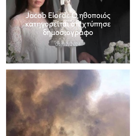
Jacob Elordi: Ο ηθοποιός
κατηγορείται ότι χτύπησε
δημοσιογράφο
06/02/2024