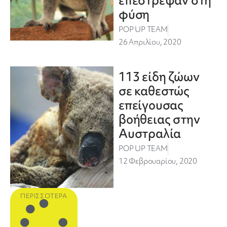
επέστρεψαν στη
φύση
POP UP TEAM
26 Απριλίου, 2020
113 είδη ζώων
σε καθεστώς
επείγουσας
βοήθειας στην
Αυστραλία
POP UP TEAM
12 Φεβρουαρίου, 2020
ΠΕΡΙΣΣΌΤΕΡΑ