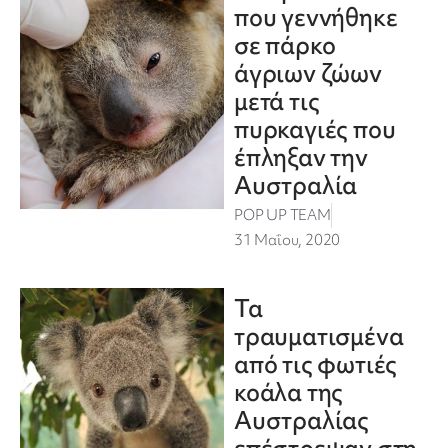
που γεννήθηκε
σε πάρκο
άγριων ζώων
μετά τις
πυρκαγιές που
έπληξαν την
Αυστραλία
POP UP TEAM
31 Μαΐου, 2020
Τα
τραυματισμένα
από τις φωτιές
κοάλα της
Αυστραλίας