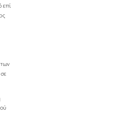
 επί
ος
 των
 σε
η
μού