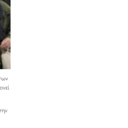
των
ονεί
την