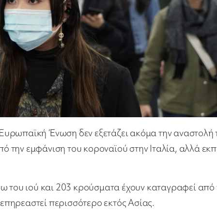
Ευρωπαϊκή Ένωση δεν εξετάζει ακόμα την αναστολή 
από την εμφάνιση του κοροναϊού στην Ιταλία, αλλά εκπ
γω του ιού και 203 κρούσματα έχουν καταγραφεί από 
ι επηρεαστεί περισσότερο εκτός Ασίας.