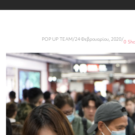
POP UP TEAM
/
24 Φεβρουαρίου, 2020
/
0
Sha