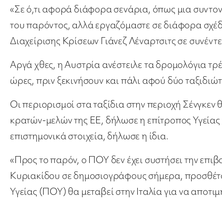
«Σε ό,τι αφορά διάφορα σενάρια, όπως μια συντον
του παρόντος, αλλά εργαζόμαστε σε διάφορα σχέδ
Διαχείρισης Κρίσεων Γιάνεζ Λέναρτσιτς σε συνέντ
Αργά χθες, η Αυστρία ανέστειλε τα δρομολόγια τρέ
ώρες, πριν ξεκινήσουν και πάλι αφού δύο ταξιδιώ
Οι περιορισμοί στα ταξίδια στην περιοχή Σένγκεν θ
κρατών-μελών της ΕΕ, δήλωσε η επίτροπος Υγείας 
επιστημονικά στοιχεία, δήλωσε η ίδια.
«Προς το παρόν, ο ΠΟΥ δεν έχει συστήσει την επιβ
Κυριακίδου σε δημοσιογράφους σήμερα, προσθέτ
Υγείας (ΠΟΥ) θα μεταβεί στην Ιταλία για να αποτιμ