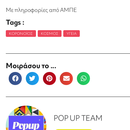
Με πληροφορίες από ΑΜΠΕ
Tags :
ΚΟΡΟΝΟΪΌΣ
,
ΚΌΣΜΟΣ
,
ΥΓΕΊΑ
Μοιράσου το ...
POP UP TEAM