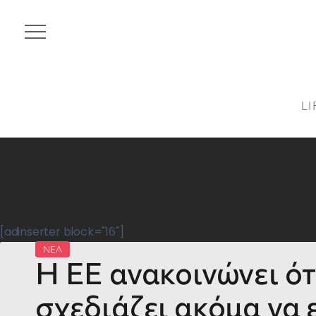
LI
[adinserter block="16"]
ΝΕΑ
Η ΕΕ ανακοινώνει ότ
σχεδιάζει ακόμα να 