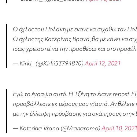
O όχλος του Πολακη με εκανε να σιχαθω τον Πο
Ο όχλος της Κατερίνας Βρανά ,θα με κάνει να σ
Ισως χρειαστεί να την προσθέσω και στο προφί
— Kirki_ (@Kirki53794870)
April 12, 2021
Εγώ το έγραψα αυτό. Η Τζένη το έκανε repost. 
προσβάλλεστε εκ μέρους μου γι’αυτά. Αν θέλετε 
με την έλλειψη πρόσβασης για ανάπηρους στην
— Katerina Vrana (@Vranarama)
April 10, 202