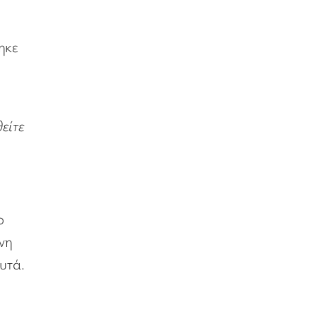
ηκε
είτε
ο
ένη
υτά.