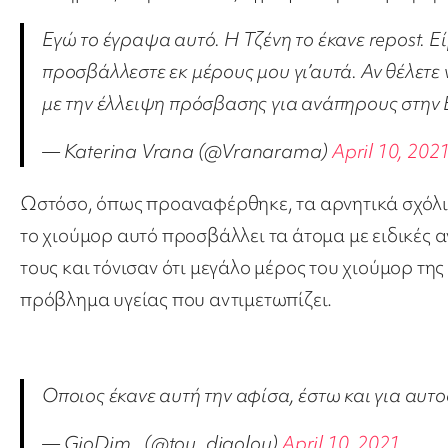
Εγώ το έγραψα αυτό. Η Τζένη το έκανε repost. 
προσβάλλεστε εκ μέρους μου γι’αυτά. Αν θέλετε 
με την έλλειψη πρόσβασης για ανάπηρους στην
— Katerina Vrana (@Vranarama)
April 10, 202
Ωστόσο, όπως προαναφέρθηκε, τα αρνητικά σχόλια 
το χιούμορ αυτό προσβάλλει τα άτομα με ειδικές 
τους και τόνισαν ότι μεγάλο μέρος του χιούμορ τη
πρόβλημα υγείας που αντιμετωπίζει.
Οποιος έκανε αυτή την αφίσα, έστω και για αυτ
— GioDim_ (@tou_diaolou)
April 10, 2021