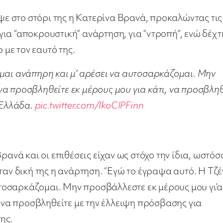
αψε στο στόρι της η Κατερίνα Βρανά, προκαλώντας τις
ια “αποκρουστική” ανάρτηση, για “ντροπή”, ενώ δέχτ
 με τον εαυτό της.
Είμαι ανάπηρη και μ’ αρέσει να αυτοσαρκάζομαι. Μην
να προσβληθείτε εκ μέρους μου για κάτι, να προσβληθ
 Ελλάδα.
pic.twitter.com/IkoCIPFinn
1
ρανά και οι επιθέσεις είχαν ως στόχο την ίδια, ωστόσ
ταν δική της η ανάρτηση. “Εγώ το έγραψα αυτό. Η Τζ
αυτοσαρκάζομαι. Μην προσβάλλεστε εκ μέρους μου γι’α
, να προσβληθείτε με την έλλειψη πρόσβασης για
ης.