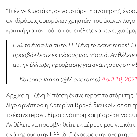
“Τι έγινε Κωστάκη, σε γουστάρει η ανάπηρη;”, έγρ
αντιδράσεις ορισμένων χρηστών που έκαναν λόγο γ
κριτική για τον τρόπο που επέλεξε να κάνει χιούμορ
Εγώ το έγραψα αυτό. Η Τζένη το έκανε repost. 
προσβάλλεστε εκ μέρους μου γι’αυτά. Αν θέλετε 
με την έλλειψη πρόσβασης για ανάπηρους στην
— Katerina Vrana (@Vranarama)
April 10, 202
Αρχικά η Τζένη Μπότση έκανε repost το στόρι της Β
λίγο αργότερα η Κατερίνα Βρανά διευκρίνισε ότι ή
το έκανε repost. Είμαι ανάπηρη και μ’ αρέσει να 
Αν θέλετε να προσβληθείτε εκ μέρους μου για κάτι
ανάπηρους στην Ελλάδα”, έγραψε στην ανάρτησή τ