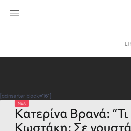
LI
[adinserter block="16"]
ΝΕΑ
Κατερίνα Βρανά: “Τι 
Κωστάκη; Σε γουστά