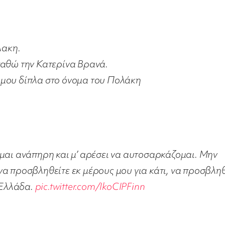
λακη.
ιχαθώ την Κατερίνα Βρανά.
λ μου δίπλα στο όνομα του Πολάκη
Είμαι ανάπηρη και μ’ αρέσει να αυτοσαρκάζομαι. Μην
να προσβληθείτε εκ μέρους μου για κάτι, να προσβληθ
 Ελλάδα.
pic.twitter.com/IkoCIPFinn
1