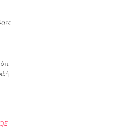
είτε
ότι
ριξή
rQE