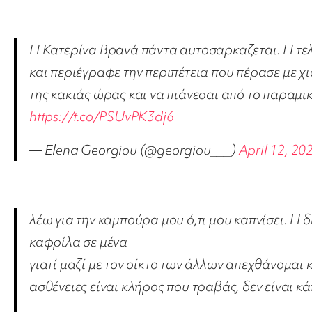
Η Κατερίνα Βρανά πάντα αυτοσαρκαζεται. Η 
και περιέγραφε την περιπέτεια που πέρασε με 
της κακιάς ώρας και να πιάνεσαι από το παραμι
https://t.co/PSUvPK3dj6
— Elena Georgiou (@georgiou___)
April 12, 20
λέω για την καμπούρα μου ό,τι μου καπνίσει. Η δ
καφρίλα σε μένα
γιατί μαζί με τον οίκτο των άλλων απεχθάνομαι 
ασθένειες είναι κλήρος που τραβάς, δεν είναι κ