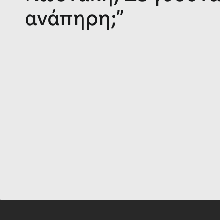
ανάπηρη;”