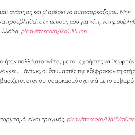
Είμαι ανάπηρη και μ’ αρέσει να αυτοσαρκάζομαι. Μην
να προσβληθείτε εκ μέρους μου για κάτι, να προσβληθ
 Ελλάδα.
pic.twitter.com/IkoCIPFinn
1
ήταν πολλά στο twitter, με τους χρήστες να θεωρούν 
ανάγκες. Πάντως, οι θαυμαστές της εξέφρασαν τη στή
ς βασίζεται στον αυτοσαρκασμό σχετικά με το σοβαρό
οσαρκασμό, είναι τραγικός.
pic.twitter.com/DhPVm0a