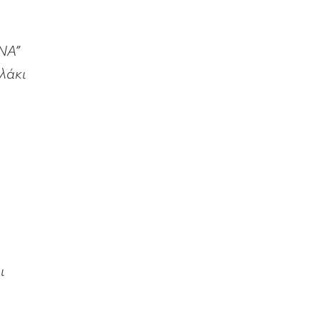
ΝΑ”
ελάκι
ι