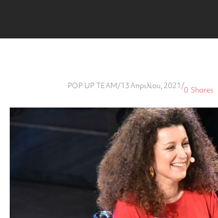
POP UP TEAM
/
13 Απριλίου, 2021
/
0
Shares