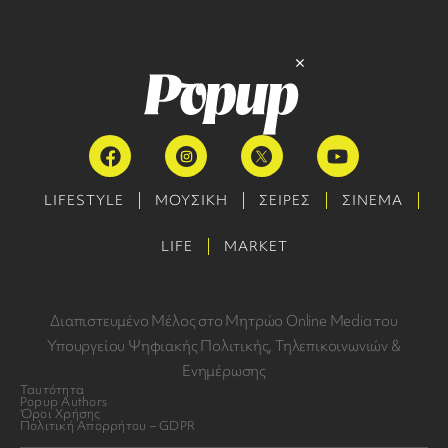
LIFESTYLE
ΜΟΥΣΙΚΗ
ΣΕΙΡΕΣ
ΣΙΝΕΜΑ
LIFE
MARKET
Διαπιστευμένο Μέλος στο Μητρώο Online Media του
Υπουργείου Ψηφιακής Πολιτικής, Τηλεπικοινωνιών &
Ενημέρωσης
Ταυτότητα
Popup Authors
Όροι Χρήσης
Πολιτική Απορρήτου – GDPR