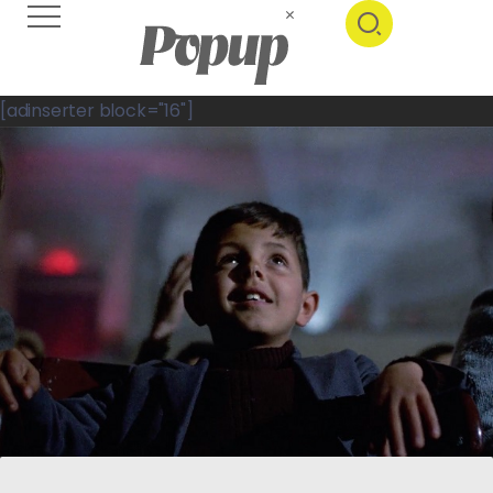
[adinserter block="16"]