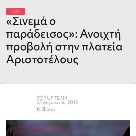
ΠΟΛΗ
«Σινεμά ο
παράδεισος»: Ανοιχτή
προβολή στην πλατεία
Αριστοτέλους
POP UP TEAM
29 Αυγούστου, 2019
0
Shares