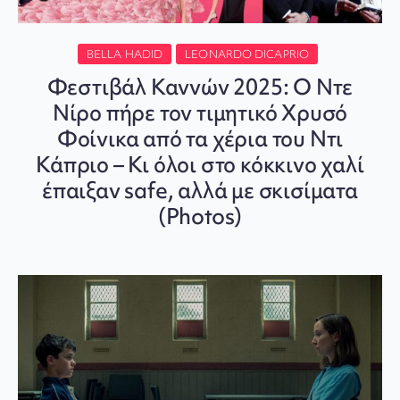
BELLA HADID
LEONARDO DICAPRIO
Φεστιβάλ Καννών 2025: Ο Ντε
Νίρο πήρε τον τιμητικό Χρυσό
Φοίνικα από τα χέρια του Ντι
Κάπριο – Κι όλοι στο κόκκινο χαλί
έπαιξαν safe, αλλά με σκισίματα
(Photos)