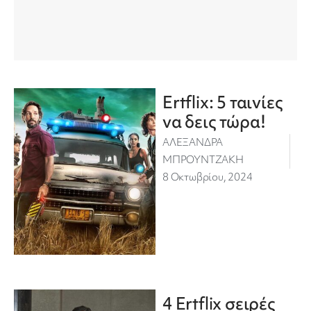
Ertflix: 5 ταινίες
να δεις τώρα!
ΑΛΕΞΑΝΔΡΑ
ΜΠΡΟΥΝΤΖΑΚΗ
8 Οκτωβρίου, 2024
4 Ertflix σειρές