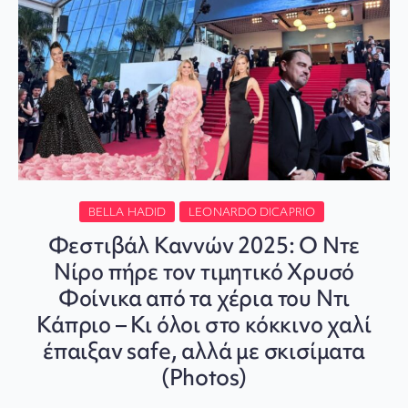
BELLA HADID
LEONARDO DICAPRIO
Φεστιβάλ Καννών 2025: Ο Ντε
Νίρο πήρε τον τιμητικό Χρυσό
Φοίνικα από τα χέρια του Ντι
Κάπριο – Κι όλοι στο κόκκινο χαλί
έπαιξαν safe, αλλά με σκισίματα
(Photos)