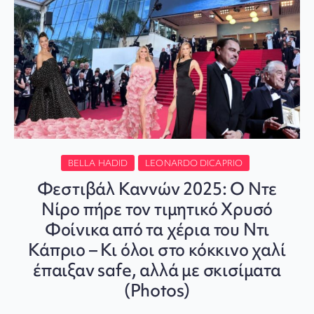
BELLA HADID
LEONARDO DICAPRIO
Φεστιβάλ Καννών 2025: Ο Ντε
Νίρο πήρε τον τιμητικό Χρυσό
Φοίνικα από τα χέρια του Ντι
Κάπριο – Κι όλοι στο κόκκινο χαλί
έπαιξαν safe, αλλά με σκισίματα
(Photos)