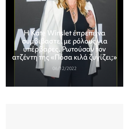
Η Kate Winslet έπρεπε να
συμβιβαστεί με ρόλους για
υπέρβαρες. Ρωτούσαν τον
ατζέντη της «Πόσα κιλά ζυγίζει;»
06/12/2022