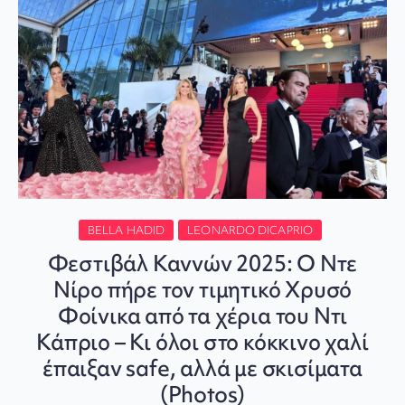
BELLA HADID
LEONARDO DICAPRIO
Φεστιβάλ Καννών 2025: Ο Ντε
Νίρο πήρε τον τιμητικό Χρυσό
Φοίνικα από τα χέρια του Ντι
Κάπριο – Κι όλοι στο κόκκινο χαλί
έπαιξαν safe, αλλά με σκισίματα
(Photos)