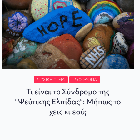
ΨΥΧΙΚΉ ΥΓΕΊΑ
ΨΥΧΟΛΟΓΊΑ
Τι είναι το Σύνδρομο της
“Ψεύτικης Ελπίδας”: Μήπως το
χεις κι εσύ;