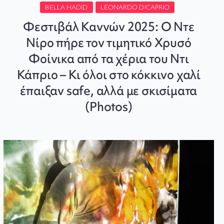
BELLA HADID
LEONARDO DICAPRIO
Φεστιβάλ Καννών 2025: Ο Ντε
Νίρο πήρε τον τιμητικό Χρυσό
Φοίνικα από τα χέρια του Ντι
Κάπριο – Κι όλοι στο κόκκινο χαλί
έπαιξαν safe, αλλά με σκισίματα
(Photos)