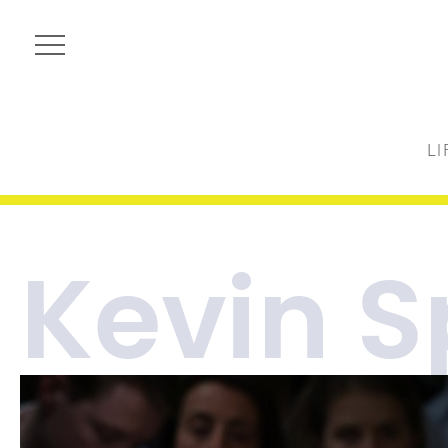
LI
Kevin 