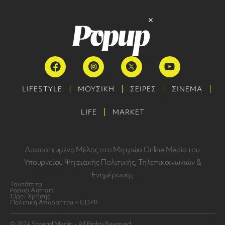
LIFESTYLE
ΜΟΥΣΙΚΗ
ΣΕΙΡΕΣ
ΣΙΝΕΜΑ
LIFE
MARKET
Διαπιστευμένο Μέλος στο Μητρώο Online Media του
Υπουργείου Ψηφιακής Πολιτικής, Τηλεπικοινωνιών &
Ενημέρωσης
Ταυτότητα
Popup Authors
Όροι Χρήσης
Πολιτική Απορρήτου – GDPR
© 2024 Spread Media - All Rights Reserved