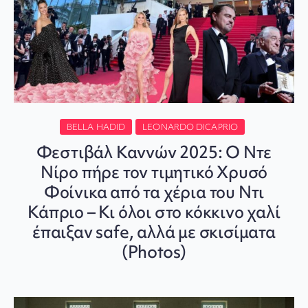
BELLA HADID
LEONARDO DICAPRIO
Φεστιβάλ Καννών 2025: Ο Ντε
Νίρο πήρε τον τιμητικό Χρυσό
Φοίνικα από τα χέρια του Ντι
Κάπριο – Κι όλοι στο κόκκινο χαλί
έπαιξαν safe, αλλά με σκισίματα
(Photos)