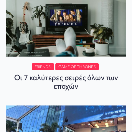
FRIENDS
GAME OF THRONES
Οι 7 καλύτερες σειρές όλων των
εποχών