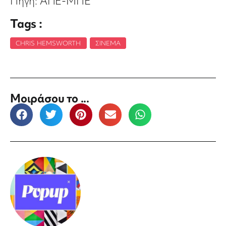
Πηγή: ΑΠΕ-ΜΠΕ
Tags :
CHRIS HEMSWORTH
,
ΣΙΝΕΜΆ
Μοιράσου το ...