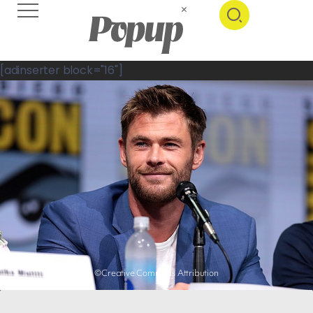
[adinserter block="16"]
©Creative Commons Attribution