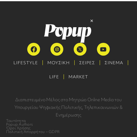
LIFESTYLE
ΜΟΥΣΙΚΗ
ΣΕΙΡΕΣ
ΣΙΝΕΜΑ
LIFE
MARKET
Διαπιστευμένο Μέλος στο Μητρώο Online Media του
Υπουργείου Ψηφιακής Πολιτικής, Τηλεπικοινωνιών &
Ενημέρωσης
Ταυτότητα
Popup Authors
Όροι Χρήσης
Πολιτική Απορρήτου – GDPR