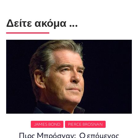
Δείτε ακόμα ...
JAMES BOND
PIERCE BROSNAN
Πιρς Μπρόσναν: Ο επόμενος