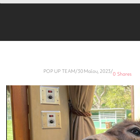
POP UP TEAM
/
30 Μαΐου, 2023
/
0
Shares