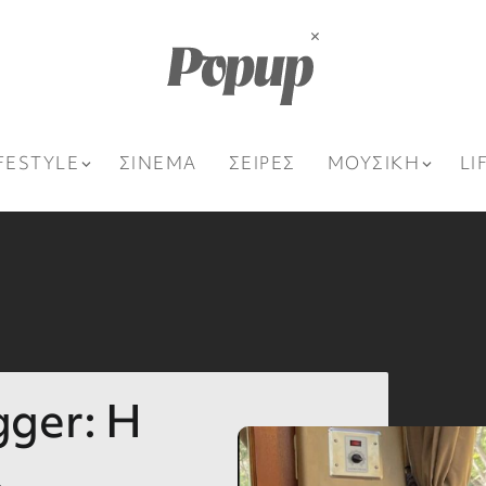
FESTYLE
ΣΙΝΕΜΑ
ΣΕΙΡΕΣ
ΜΟΥΣΙΚΗ
LI
ger: Η
ί