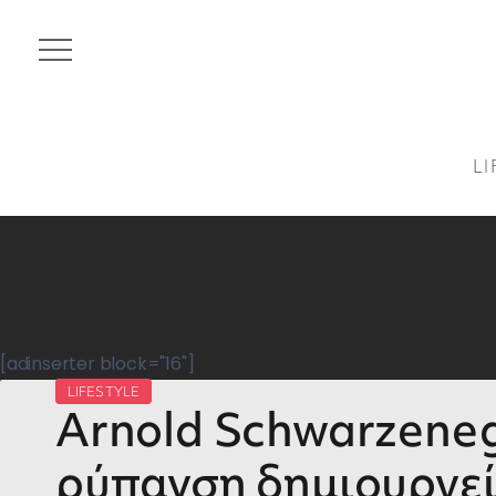
LI
[adinserter block="16"]
LIFESTYLE
Arnold Schwarzeneg
ρύπανση δημιουργε