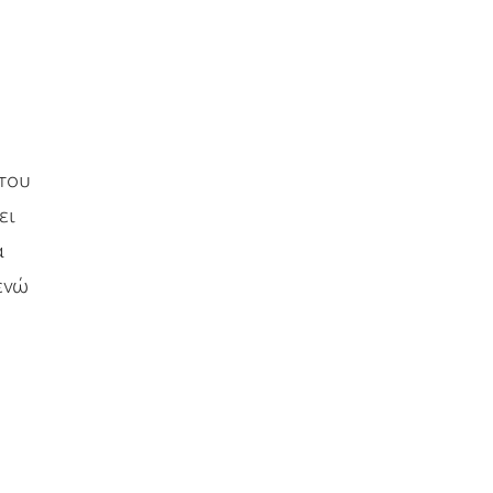
 του
ει
α
 ενώ