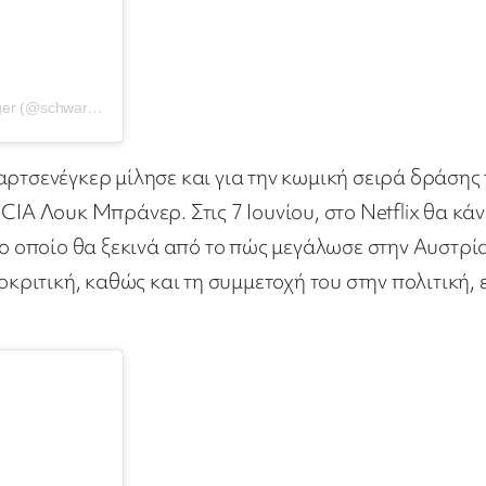
Η δημοσίευση κοινοποιήθηκε από το χρήστη Arnold Schwarzenegger (@schwarzenegger)
αρτσενέγκερ μίλησε και για την κωμική σειρά δράσης
IA Λουκ Μπράνερ. Στις 7 Ιουνίου, στο Netflix θα κάν
το οποίο θα ξεκινά από το πώς μεγάλωσε στην Αυστρί
οκριτική, καθώς και τη συμμετοχή του στην πολιτική,