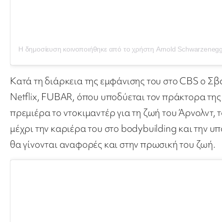
Κατά τη διάρκεια της εμφάνισης του στο CBS ο Σβ
Netflix, FUBAR, όπου υποδύεται τον πράκτορα της C
πρεμιέρα το ντοκιμαντέρ για τη ζωή του Άρνολντ, 
μέχρι την καριέρα του στο bodybuilding και την υπ
θα γίνονται αναφορές και στην πρωσική του ζωή.