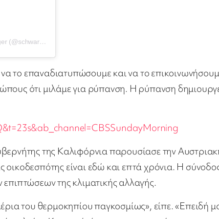
Η δημοσίευση κοινοποιήθηκε από το χρήστη Arnold Schwarzenegger (@schwarzenegger)
με να το επαναδιατυπώσουμε και να το επικοινωνήσου
ώπους ότι μιλάμε για ρύπανση. Η ρύπανση δημιουργ
Q&t=23s&ab_channel=CBSSundayMorning
κυβερνήτης της Καλιφόρνια παρουσίασε την Αυστριακ
 οικοδεσπότης είναι εδώ και επτά χρόνια. Η σύνοδο
ν επιπτώσεων της κλιματικής αλλαγής.
αέρια του θερμοκηπίου παγκοσμίως», είπε. «Επειδή μ