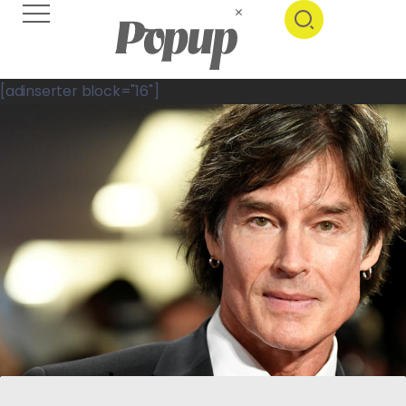
[adinserter block="16"]