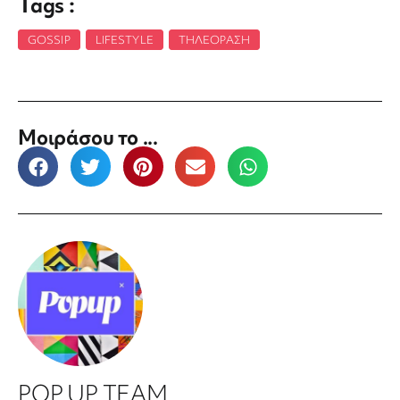
Tags :
GOSSIP
,
LIFESTYLE
,
ΤΗΛΕΌΡΑΣΗ
Μοιράσου το ...
POP UP TEAM