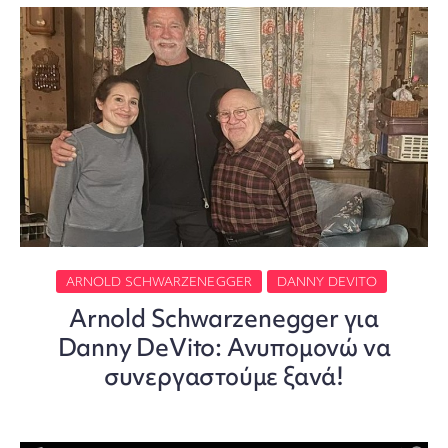
ARNOLD SCHWARZENEGGER
DANNY DEVITO
Arnold Schwarzenegger για
Danny DeVito: Ανυπομονώ να
συνεργαστούμε ξανά!