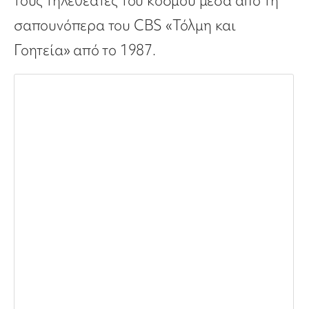
τους τηλεθεατές του κόσμου μέσα από τη
σαπουνόπερα του CBS «Τόλμη και
Γοητεία» από το 1987.