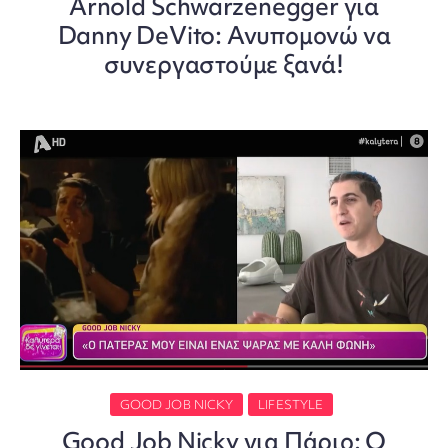
Arnold Schwarzenegger για
Danny DeVito: Ανυπομονώ να
συνεργαστούμε ξανά!
GOOD JOB NICKY
LIFESTYLE
Good Job Nicky για Πάριο: Ο