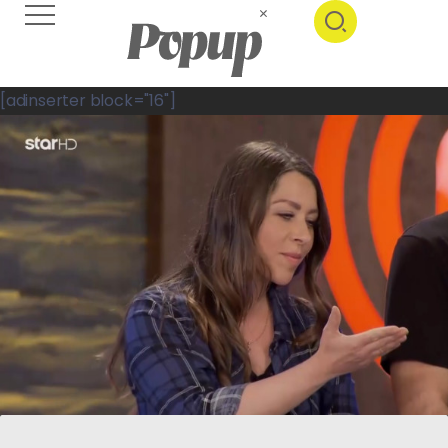
[adinserter block="16"]