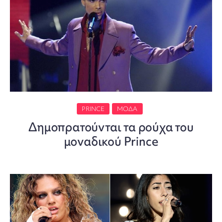
PRINCE
ΜΌΔΑ
Δημοπρατούνται τα ρούχα του
μοναδικού Prince