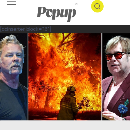
[adinserter block="16"]