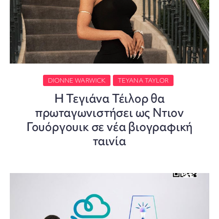
DIONNE WARWICK
TEYANA TAYLOR
Η Τεγιάνα Τέιλορ θα
πρωταγωνιστήσει ως Ντιον
Γουόργουικ σε νέα βιογραφική
ταινία