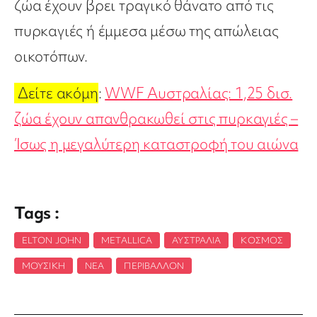
ζώα έχουν βρει τραγικό θάνατο από τις
πυρκαγιές ή έμμεσα μέσω της απώλειας
οικοτόπων.
Δείτε ακόμη
:
WWF Αυστραλίας: 1,25 δισ.
ζώα έχουν απανθρακωθεί στις πυρκαγιές –
Ίσως η μεγαλύτερη καταστροφή του αιώνα
Tags :
ELTON JOHN
,
METALLICA
,
ΑΥΣΤΡΑΛΊΑ
,
ΚΌΣΜΟΣ
,
ΜΟΥΣΙΚΉ
,
ΝΈΑ
,
ΠΕΡΙΒΆΛΛΟΝ