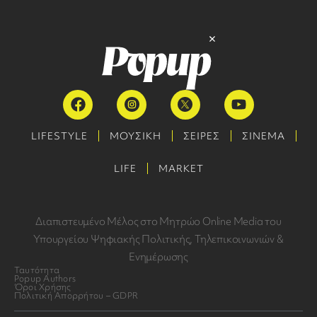
LIFESTYLE
ΜΟΥΣΙΚΗ
ΣΕΙΡΕΣ
ΣΙΝΕΜΑ
LIFE
MARKET
Διαπιστευμένο Μέλος στο Μητρώο Online Media του
Υπουργείου Ψηφιακής Πολιτικής, Τηλεπικοινωνιών &
Ενημέρωσης
Ταυτότητα
Popup Authors
Όροι Χρήσης
Πολιτική Απορρήτου – GDPR