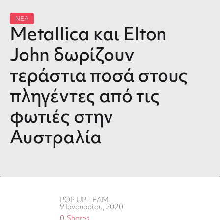
ΝΕΑ
Metallica και Elton
John δωρίζουν
τεράστια ποσά στους
πληγέντες από τις
φωτιές στην
Αυστραλία
POP UP TEAM
9 Ιανουαρίου, 2020
0
Shares