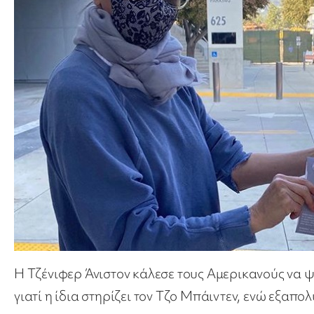
Η Τζένιφερ Άνιστον κάλεσε τους Αμερικανούς να 
γιατί η ίδια στηρίζει τον Τζο Μπάιντεν, ενώ εξαπ