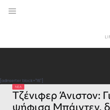
LI
[adinserter block="16"]
ΝΕΑ
Τζένιφερ Άνιστον: Γ
ψήφισα Μπάιντεν, δ