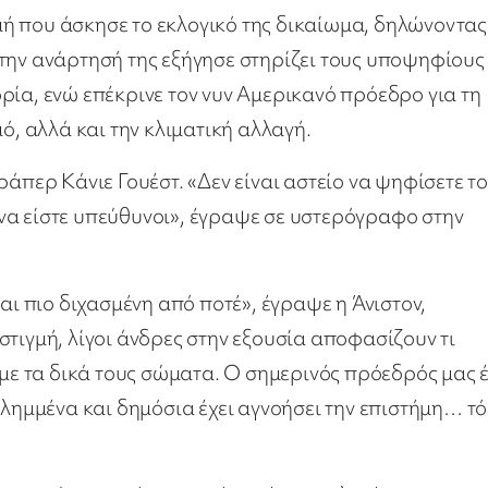
ή που άσκησε το εκλογικό της δικαίωμα, δηλώνοντας 
την ανάρτησή της εξήγησε στηρίζει τους υποψηφίους
ρία, ενώ επέκρινε τον νυν Αμερικανό πρόεδρο για τη
μό, αλλά και την κλιματική αλλαγή.
ράπερ Κάνιε Γουέστ. «Δεν είναι αστείο να ψηφίσετε τ
να είστε υπεύθυνοι», έγραψε σε υστερόγραφο στην
αι πιο διχασμένη από ποτέ», έγραψε η Άνιστον,
τιγμή, λίγοι άνδρες στην εξουσία αποφασίζουν τι
 με τα δικά τους σώματα. Ο σημερινός πρόεδρός μας έ
ιλημμένα και δημόσια έχει αγνοήσει την επιστήμη… τ