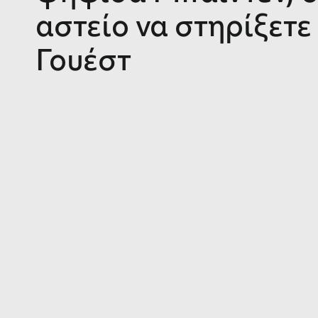
αστείο να στηρίξετε
Γουέστ