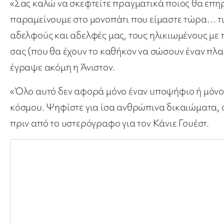
«Σας καλώ να σκεφτείτε πραγματικά ποιος θα επηρ
παραμείνουμε στο μονοπάτι που είμαστε τώρα… τι
αδελφούς και αδελφές μας, τους ηλικιωμένους με 
σας (που θα έχουν το καθήκον να σώσουν έναν πλαν
έγραψε ακόμη η Άνιστον.
«Όλο αυτό δεν αφορά μόνο έναν υποψήφιο ή μόνο 
κόσμου. Ψηφίστε για ίσα ανθρώπινα δικαιώματα, α
πριν από το υστερόγραφο για τον Κάνιε Γουέστ.