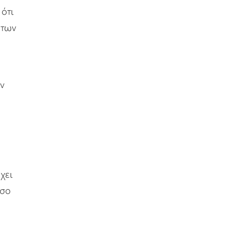
ότι
 των
ον
χει
όσο