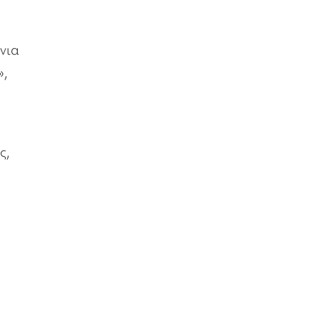
νια
»,
ς,