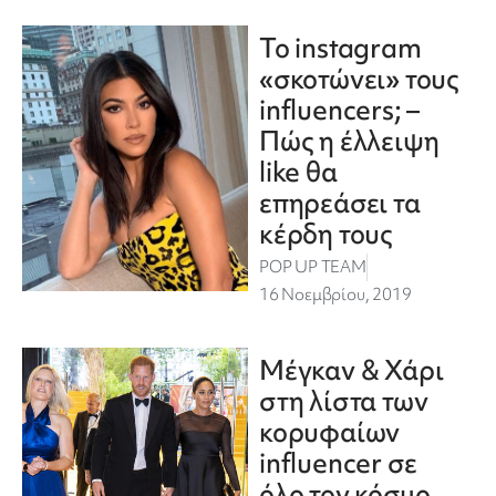
Το instagram
«σκοτώνει» τους
influencers; –
Πώς η έλλειψη
like θα
επηρεάσει τα
κέρδη τους
POP UP TEAM
16 Νοεμβρίου, 2019
Μέγκαν & Χάρι
στη λίστα των
κορυφαίων
influencer σε
όλο τον κόσμο