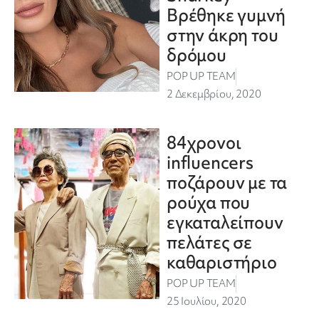
Βρέθηκε γυμνή
στην άκρη του
δρόμου
POP UP TEAM
2 Δεκεμβρίου, 2020
84χρονοι
influencers
ποζάρουν με τα
ρούχα που
εγκαταλείπουν
πελάτες σε
καθαριστήριο
POP UP TEAM
25 Ιουλίου, 2020