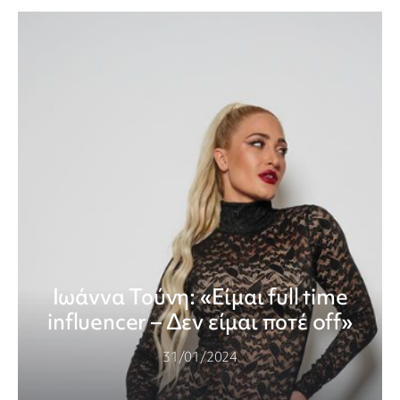
Ιωάννα Τούνη: «Είμαι full time
influencer – Δεν είμαι ποτέ off»
31/01/2024